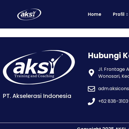
Home
Profil
Hubungi 
Jl. Frontage 
Wonosari, Ke
adm.aksicons
PT. Akselerasi Indonesia
+62 838-310