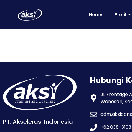
Home
Profil
Hubungi 
Jl. Frontage 
Wonosari, Ke
adm.aksicons
PT. Akselerasi Indonesia
+62 838-310